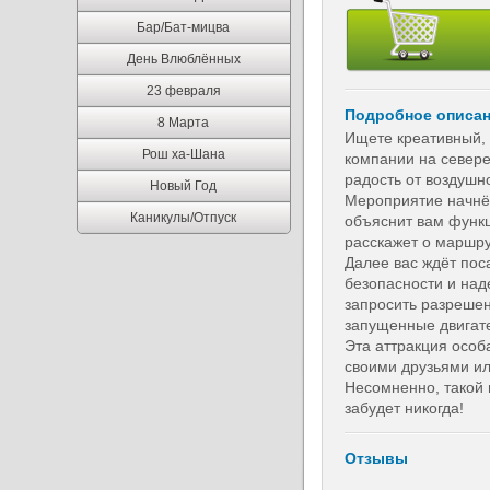
Бар/Бат-мицва
День Влюблённых
23 февраля
Подробное описа
8 Марта
Ищете креативный,
Рош ха-Шана
компании на севере
радость от воздушн
Новый Год
Мероприятие начнёт
Каникулы/Отпуск
объяснит вам функц
расскажет о маршру
Далее вас ждёт поса
безопасности и над
запросить разрешен
запущенные двигате
Эта
аттракция
особа
своими друзьями ил
Несомненно, такой 
забудет никогда!
Отзывы