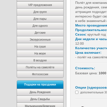
Полёт для компании
VIP предложения
день рождения, сем
аттракция подходит 
Для групп
интересно будет сво
Для пары
в небе знаменитый 
Место проведени
Для одного
Продолжительнос
Детские
Сезон:
круглый год
Дни недели и час
Экскурсионные
12:00
На суше
Количество участ
Цена включает:
На море
- полёт на самолёт
В воздухе
Полёты на самолёте
Стоимость:
Базовая цена:
1000
Фотосессии
Подарки на праздники
Опции (одноразова
День Рождения
дополнительные 30
День Свадьбы
Мальчишник/Девичник