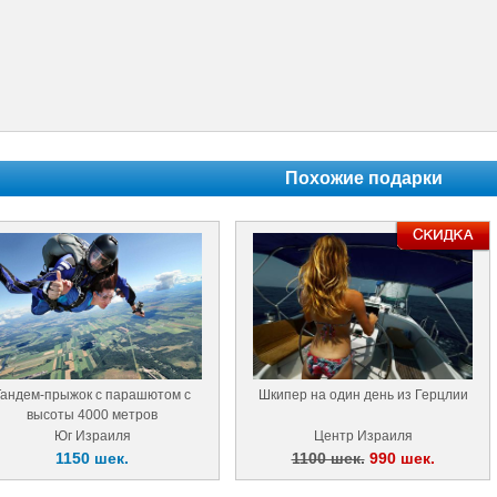
Похожие подарки
Тандем-прыжок с парашютом с
Шкипер на один день из Герцлии
высоты 4000 метров
Юг Израиля
Центр Израиля
1150 шек.
1100 шек.
990 шек.