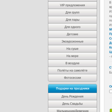
В
VIP предложения
в
И
Для групп
о
Для пары
п
И
Для одного
М
П
Детские
С
Экскурсионные
Д
К
На суше
Ц
На море
-
В воздухе
С
Полёты на самолёте
Б
Фотосессии
О
Подарки на праздники
День Рождения
День Свадьбы
Мальчишник/Девичник