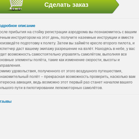
одробное описание
осле прибытия на стойку регистрации аэродрома вы познакомитесь с вашим
ичным инструктором на этот день, получите наземные инструкции и вместе
роизведёте подготовку к полету. Затем вы займёте кресло второго пилота, и
испетчер даст вашему экипажу разрешение на взлёт. Находясь в небе, у вас
удет возможность самостоятельно управлять самолётом, выполняя все
сновные элементы полёта, такие как изменение скорости, высоты и
аправления.
омимо удовольствия, полученного от этого воздушного путешествия,
знакомительный полёт – прекрасная возможность проверить, насколько вам
нтересна авиация, ведь возможно этот первый раз станет началом вашего
ольшого пути в пилотировании легкомоторных самолётов.
тзывы