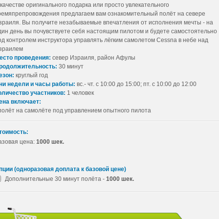
 качестве оригинального подарка или просто увлекательного
ремяпрепровождения предлагаем вам ознакомительный полёт на севере
зраиля. Вы получите незабываемые впечатления от исполнения мечты - на
дин день вы почувствуете себя настоящим пилотом и будете самостоятельно
од контролем инструктора управлять лёгким самолетом Cessna в небе над
зраилем
есто проведения:
север Израиля, район Афулы
родолжительность:
30 минут
езон:
круглый год
ни недели и часы работы:
вс.- чт. с 10:00 до 15:00; пт. с 10:00 до 12:00
оличество участников:
1 человек
ена включает:
 полёт на самолёте под управлением опытного пилота
тоимость:
азовая цена:
1000 шек.
пции (одноразовая доплата к базовой цене)
Дополнительные 30 минут полёта -
1000 шек.