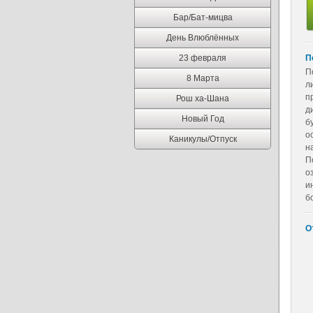
Бар/Бат-мицва
День Влюблённых
23 февраля
П
П
8 Марта
л
п
Рош ха-Шана
д
Новый Год
б
о
Каникулы/Отпуск
н
П
о
и
б
О