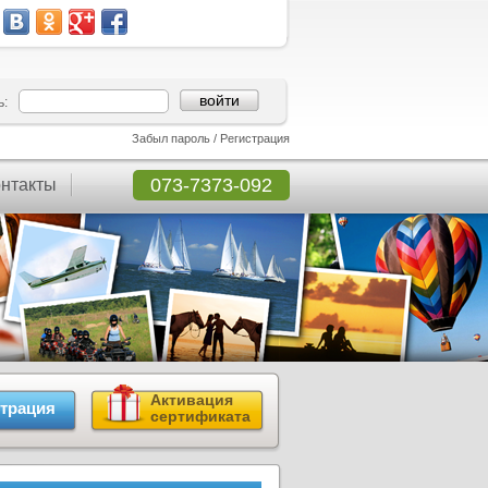
ь:
Забыл пароль
/
Регистрация
073-7373-092
онтакты
Активация
страция
сертификата