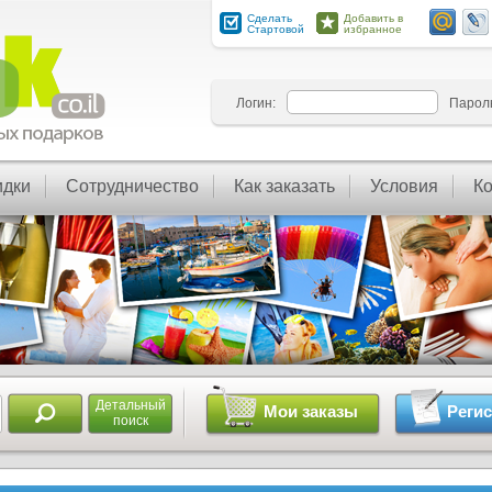
Сделать
Добавить в
Стартовой
избранное
Логин:
Парол
идки
Сотрудничество
Как заказать
Условия
К
Детальный
Мои заказы
Реги
поиск