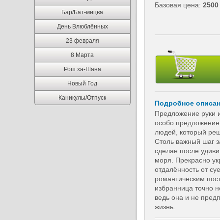
Базовая цена:
2500
Бар/Бат-мицва
День Влюблённых
23 февраля
8 Марта
Рош ха-Шана
Новый Год
Каникулы/Отпуск
Подробное описа
Предложение руки и
особо предложение,
людей, который ре
Столь важный шаг з
сделан после удиви
моря. Прекрасно ук
отдалённость от суе
романтическим пост
избранница точно н
ведь она и не предп
жизнь.