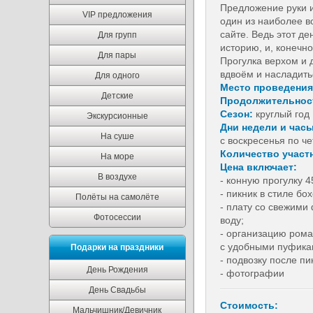
Предложение руки и
VIP предложения
один из наиболее 
сайте. Ведь этот д
Для групп
историю, и, конечно
Для пары
Прогулка верхом и 
вдвоём и насладит
Для одного
Место проведения
Детские
Продолжительнос
Сезон:
круглый год
Экскурсионные
Дни недели и час
На суше
с воскресенья по че
Количество участ
На море
Цена включает:
В воздухе
- конную прогулку 4
- пикник в стиле б
Полёты на самолёте
- плату со свежими
Фотосессии
воду;
- организацию рома
с удобными пуфик
Подарки на праздники
- подвозку после пи
День Рождения
- фотографии
День Свадьбы
Стоимость:
Мальчишник/Девичник