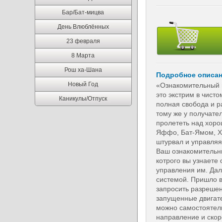
Бар/Бат-мицва
День Влюблённых
23 февраля
8 Марта
Рош ха-Шана
Подробное описа
Новый Год
«Ознакомительный п
это экстрим в чисто
Каникулы/Отпуск
полная свобода и р
тому же у получате
пролететь над хоро
Яффо, Бат-Ямом, Х
штурвал и управляя
Ваш ознакомительны
котрого вы узнаете
управления им. Дал
системой. Пришло в
запросить разрешен
запущенные двигате
можно самостоятель
направление и скор