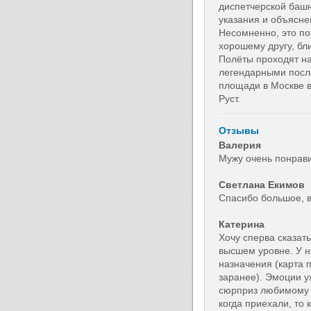
диспетчерской башн
указания и объясне
Несомненно, это п
хорошему другу, бл
Полёты проходят на
легендарными после
площади в Москве в
Руст.
Отзывы
Валерия
Мужу очень понрави
Светлана Екимов
Спасибо большое, в
Катерина
Хочу сперва сказат
высшем уровне. У н
назначения (карта 
заранее). Эмоции у
сюрприз любимому 
когда приехали, то