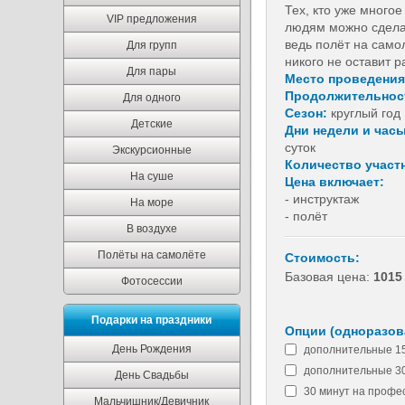
Тех, кто уже многое
VIP предложения
людям можно сдела
ведь полёт на само
Для групп
никого не оставит 
Для пары
Место проведения
Продолжительнос
Для одного
Сезон:
круглый год
Детские
Дни недели и час
суток
Экскурсионные
Количество участ
На суше
Цена включает:
- инструктаж
На море
- полёт
В воздухе
Полёты на самолёте
Стоимость:
Базовая цена:
1015
Фотосессии
Подарки на праздники
Опции (одноразова
День Рождения
дополнительные 15
дополнительные 30
День Свадьбы
30 минут на профе
Мальчишник/Девичник